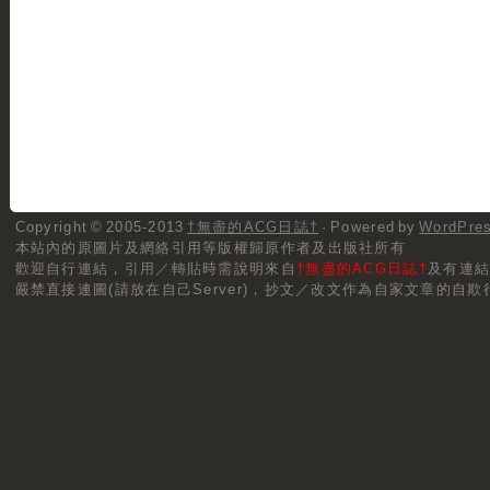
Copyright © 2005-2013
†無盡的ACG日誌†
· Powered by
WordPre
本站內的原圖片及網絡引用等版權歸原作者及出版社所有
歡迎自行連結，
引用／轉貼
時需說明來自
†無盡的ACG日誌†
及有連
嚴禁直接連圖(請放在自己Server)，抄文／改文作為自家文章的自欺行