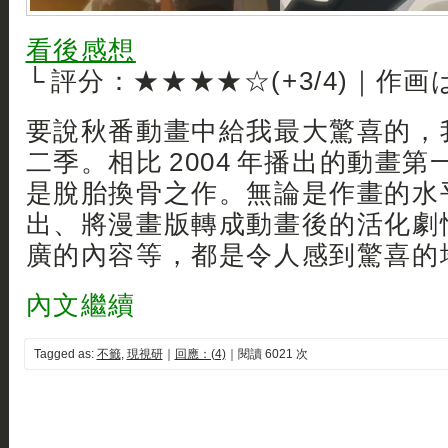
看後感想
└ 評分：★★★★☆(+3/4)｜作画
要說秋番動畫中給我最大驚喜的，
二季。相比 2004 年播出的動畫
是脫胎換骨之作。無論是作畫的水
出、將漫畫版轉成動畫後的活化劇
廣的內容等，都是令人感到驚喜的
內文繼續
Tagged as:
不籤
,
現視研
｜
回應：(4)
｜閱讀 6021 次