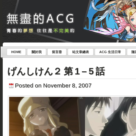
HOME
關於我
留言冊
站文章總表
ACG 生活日常
隨
げんしけん２ 第 1 – 5 話
Posted on November 8, 2007