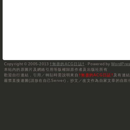
Copyright © 2005-2013
†無盡的ACG日誌†
· Powered by
WordPre
本站內的原圖片及網絡引用等版權歸原作者及出版社所有
歡迎自行連結，
引用／轉貼
時需說明來自
†無盡的ACG日誌†
及有連
嚴禁直接連圖(請放在自己Server)，抄文／改文作為自家文章的自欺行