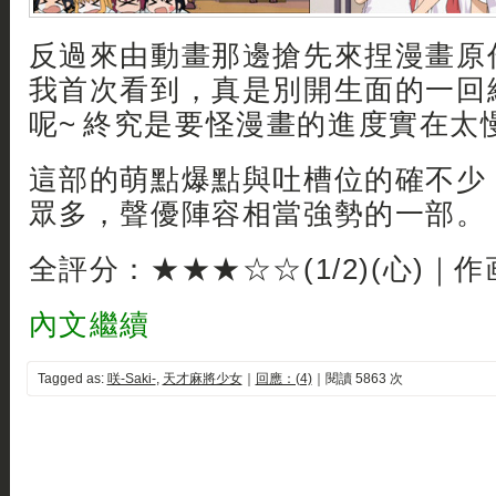
反過來由動畫那邊搶先來捏漫畫原
我首次看到，真是別開生面的一回終話E
呢~ 終究是要怪漫畫的進度實在太慢了
這部的萌點爆點與吐槽位的確不少
眾多，聲優陣容相當強勢的一部。
全評分：★★★☆☆(1/2)(心)｜
內文繼續
Tagged as:
咲-Saki-
,
天才麻將少女
｜
回應：(4)
｜閱讀 5863 次