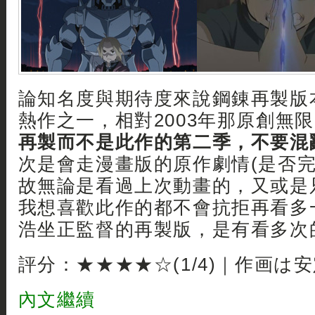
論知名度與期待度來說鋼錬再製版
熱作之一，相對2003年那原創無限
再製而不是此作的第二季，不要混
次是會走漫畫版的原作劇情(是否完
故無論是看過上次動畫的，又或是
我想喜歡此作的都不會抗拒再看多
浩坐正監督的再製版，是有看多次
評分：★★★★☆(1/4)｜作画は
內文繼續