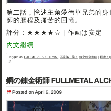
第二話，憶述主角愛德華兄弟的身
師的歷程及痛苦的回憶。
評分：★★★★☆｜作画は安定
內文繼續
Tagged as:
FULLMETAL ALCHEMIST
,
不是第二季！
,
鋼之鍊金術師
｜
回應：(4
次
鋼の錬金術師 FULLMETAL ALCH
Posted on April 6, 2009