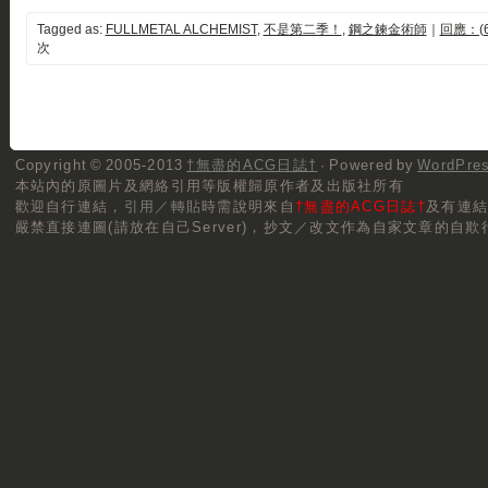
Tagged as:
FULLMETAL ALCHEMIST
,
不是第二季！
,
鋼之鍊金術師
｜
回應：(6
次
Copyright © 2005-2013
†無盡的ACG日誌†
· Powered by
WordPre
本站內的原圖片及網絡引用等版權歸原作者及出版社所有
歡迎自行連結，
引用／轉貼
時需說明來自
†無盡的ACG日誌†
及有連
嚴禁直接連圖(請放在自己Server)，抄文／改文作為自家文章的自欺行