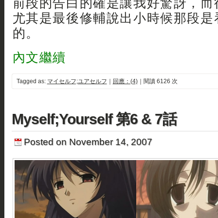
前段的告白的確是讓我好驚訝，而
尤其是最後修輔說出小時候那段是
的。
內文繼續
Tagged as:
マイセルフ;ユアセルフ
｜
回應：(4)
｜閱讀 6126 次
Myself;Yourself 第6 & 7話
Posted on November 14, 2007