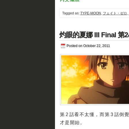
Tagged as:
TYPE-MOON
,
フェイト・ゼロ
,
灼眼的夏娜 III Final 第
Posted on October 22, 2011
第 2 話看不太懂，而第 3 
才是開始。