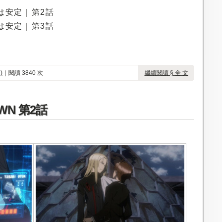
画は安定｜第2話
画は安定｜第3話
)
｜閱讀 3840 次
繼續閱讀 § 全 文
WN 第2話