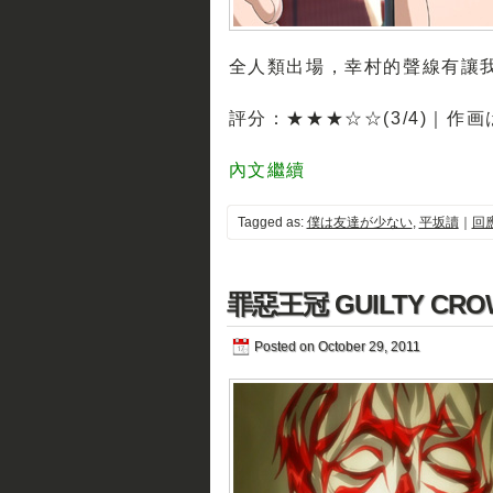
全人類出場，幸村的聲線有讓我
評分：★★★☆☆(3/4)｜作
內文繼續
Tagged as:
僕は友達が少ない
,
平坂讀
｜
回應
罪惡王冠 GUILTY CRO
Posted on October 29, 2011