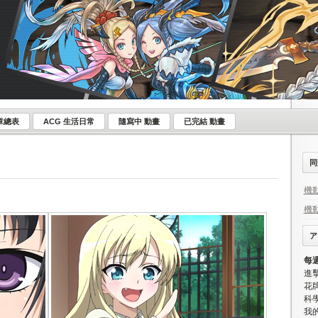
章總表
ACG 生活日常
隨寫中 動畫
已完結 動畫
同
機
機
ア
每
進
花牌
科學
我