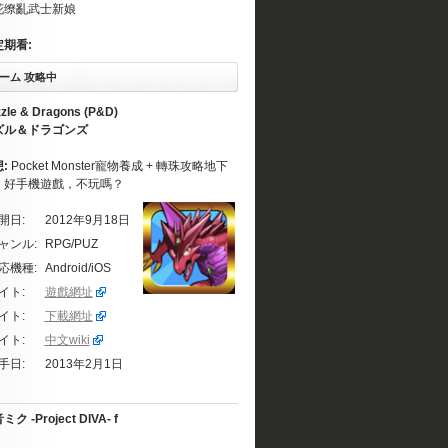
花缭亂武士新娘
定期看:
ーム 攻略中
zle & Dragons (P&D)
ズル＆ドラゴンズ
想:
Pocket Monster寵物養成 + 轉珠攻略地下
。好手機遊戲，不玩嗎？
開日:
2012年9月18日
ャンル:
RPG/PUZ
応機種:
Android/iOS
イト:
遊戲網址
イト:
下載網址
イト:
中文wiki
手日:
2013年2月1日
ク -Project DIVA- f