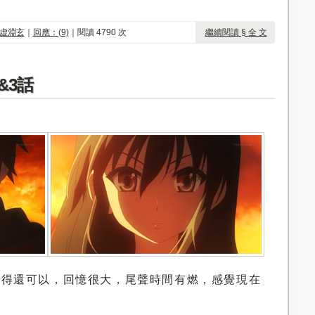
虚淵玄
｜
回應：(9)
｜閱讀 4790 次
繼續閱讀 § 全 文
2&3話
話倒覺得還可以，回憶很大，尾聲時間有燃，感覺現在