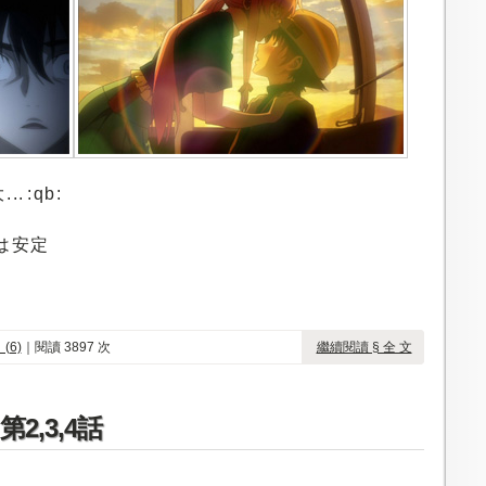
 :qb:
画は安定
(6)
｜閱讀 3897 次
繼續閱讀 § 全 文
2,3,4話