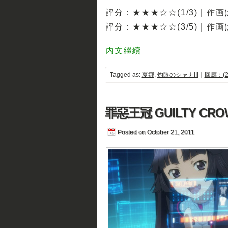
評分：★★★☆☆(1/3)｜作
評分：★★★☆☆(3/5)｜作
內文繼續
Tagged as:
夏娜
,
灼眼のシャナIII
｜
回應：(2
罪惡王冠 GUILTY CRO
Posted on October 21, 2011