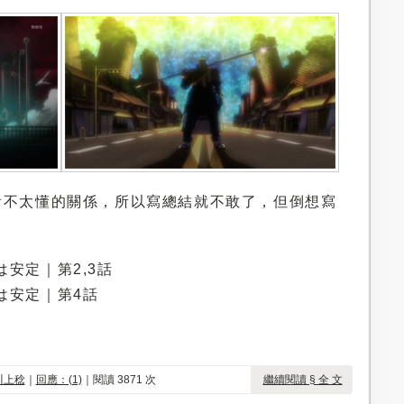
於看不太懂的關係，所以寫總結就不敢了，但倒想寫
は安定｜第2,3話
画は安定｜第4話
川上稔
｜
回應：(1)
｜閱讀 3871 次
繼續閱讀 § 全 文