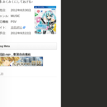
想:
みくみくにしてあげる♪
売日:
2012年8月30日
ャンル:
MUSIC
応機種:
PSV
イト:
遊戲網址
手日:
2012年9月22日
og Meta
日誌Logo，歡迎自由連結
 in