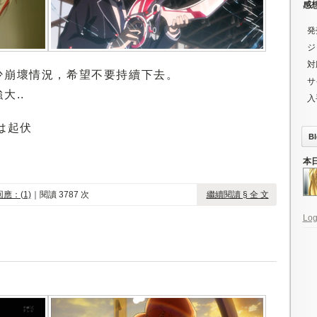
感
発
ジ
対
少崩壞情況，希望不要持續下去。
サ
大..
入
画は起伏
Bl
本
回應：(1)
｜閱讀 3787 次
繼續閱讀 § 全 文
Log