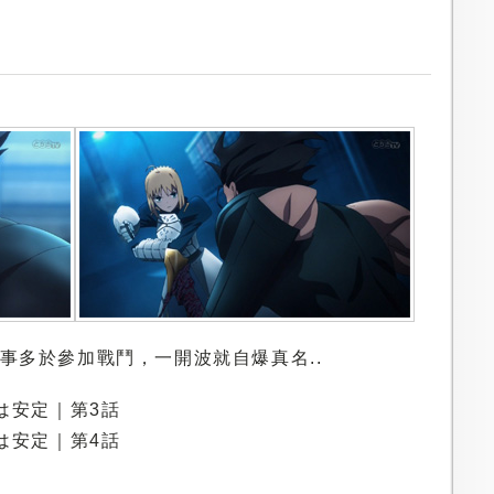
亂事多於參加戰鬥，一開波就自爆真名..
画は安定｜第3話
画は安定｜第4話