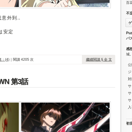
百
不
意外到..
ゲ
画は安定
Puz
パ
感
城
：(4)
｜閱讀 4205 次
繼續閱讀 § 全 文
公
ジ
対
WN 第3話
サ
サ
サ
入
初音ミ