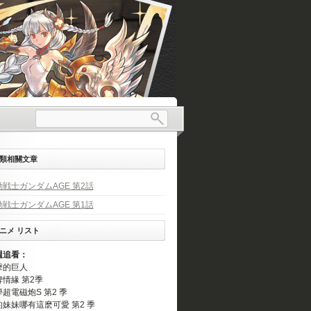
類相關文章
動戦士ガンダムAGE 第2話
動戦士ガンダムAGE 第1話
ニメ リスト
週追看：
擊的巨人
情緣 第2季
超電磁炮S 第2 季
的妹妹哪有這麽可愛 第2 季