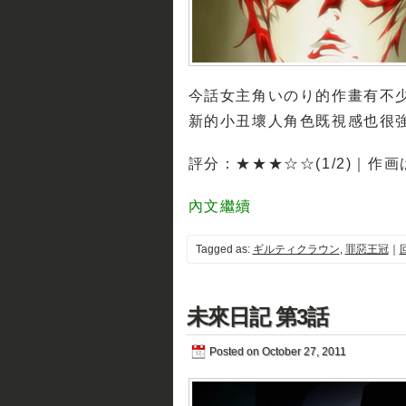
今話女主角いのり的作畫有不
新的小丑壞人角色既視感也很強
評分：★★★☆☆(1/2)｜作
內文繼續
Tagged as:
ギルティクラウン
,
罪惡王冠
｜
未來日記 第3話
Posted on October 27, 2011