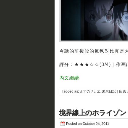
今話的前後段的氣氛對比真是大...
評分：★★★☆☆(3/4)｜作
內文繼續
Tagged as:
えすのサカエ
,
未來日記
｜
回應：
境界線上のホライゾン 第
Posted on October 24, 2011