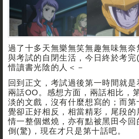
過了十多天無樂無笑無趣無味無奈
與考試的自閉生活，今日終於考完(嘆
惜讀書光陰的人＜－
回到正文，考試過後第一時間就是
兩話OO。感想方面，兩話相比，
淡的文戲，沒有什麼想寫的；而第
覺卻正好相反，相當精彩，尾段的
情一整個燃燒，亦有點被黑田今回
倒(驚)，現在才只是第十話吧。