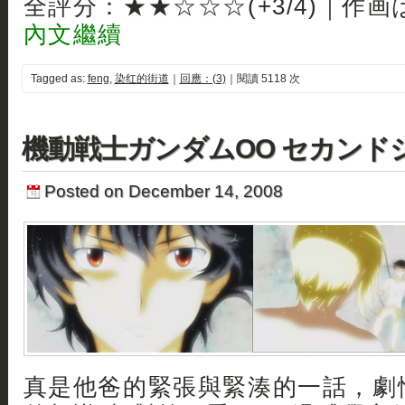
全評分：★★☆☆☆(+3/4)｜作画
內文繼續
Tagged as:
feng
,
染红的街道
｜
回應：(3)
｜閱讀 5118 次
機動戦士ガンダムOO セカンド
Posted on December 14, 2008
真是他爸的緊張與緊湊的一話，劇