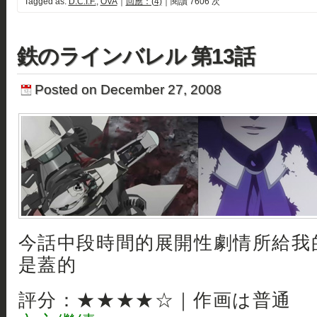
Tagged as:
D.C.I.F.
,
OVA
｜
回應：(4)
｜閱讀 7606 次
鉄のラインバレル 第13話
Posted on December 27, 2008
今話中段時間的展開性劇情所給我
是蓋的
評分：★★★★☆｜作画は普通