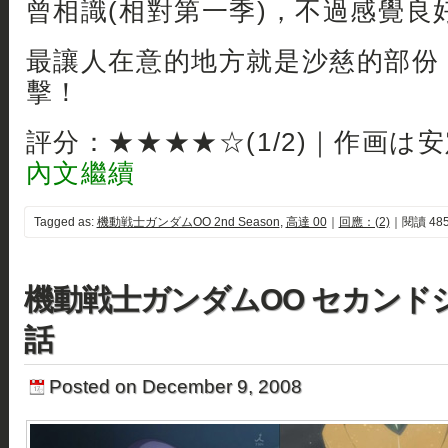
曾相識(相對第一季)，不過感覺良
最讓人在意的地方就是沙慈的部份
擊！
評分：★★★★☆(1/2)｜作画は
內文繼續
Tagged as:
機動戦士ガンダムOO 2nd Season
,
高達 00
｜
回應：(2)
｜閱讀 485
機動戦士ガンダムOO セカンドシ
話
Posted on December 9, 2008