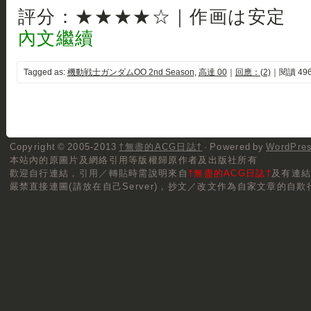
評分：★★★★☆｜作画は安定
內文繼續
Tagged as:
機動戦士ガンダムOO 2nd Season
,
高達 00
｜
回應：(2)
｜閱讀 496
Copyright © 2005-2013
†無盡的ACG日誌†
· Powered by
WordPre
本站內的原圖片及網絡引用等版權歸原作者及出版社所有
歡迎自行連結，
引用／轉貼
時需說明來自
†無盡的ACG日誌†
及有連
嚴禁直接連圖(請放在自己Server)，抄文／改文作為自家文章的自欺行