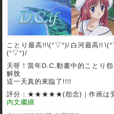
ことり最高!!\(°▽°)/ 白河最高!! \(°
(°▽°)/
天呀！當年D.C.動畫中的ことり
解脫
這一天真的來臨了!!!!
評分：★★★★★(怨念)｜作画は
內文繼續