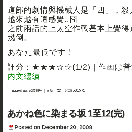
這部的劇情與機械人是「四」，殺
越來越有這感覺..囧
之前兩話的上太空作戰基本上覺得
燃倒。
あなた最低です！
評分：★★★☆☆(1/2)｜作画は
內文繼續
Tagged as:
武裝機甲
｜
回應：(2)
｜閱讀 5315 次
あかね色に染まる坂 1至12(完)
Posted on December 20, 2008