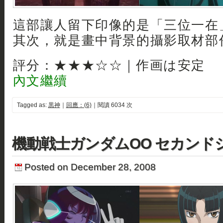
這部讓人留下印像的是「三位一在
其次，就是畫中背景的攝影取材部
評分：★★★☆☆｜作画は安定
內文繼續
Tagged as:
黒神
｜
回應：(6)
｜閱讀 6034 次
機動戦士ガンダムOO セカンド
Posted on December 28, 2008