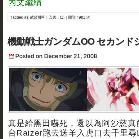
內文繼續
Tagged as:
武裝機甲
｜
回應：(1)
｜閱讀 4981 次
機動戦士ガンダムOO セカンド
Posted on December 21, 2008
真是給黑田嚇死，還以為阿沙慈真
台Raizer跑去送羊入虎口去千里尋Lo