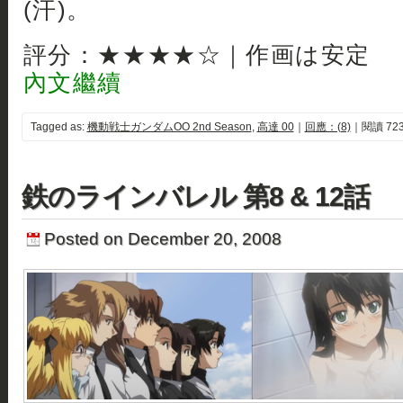
(汗)。
評分：★★★★☆｜作画は安定
內文繼續
Tagged as:
機動戦士ガンダムOO 2nd Season
,
高達 00
｜
回應：(8)
｜閱讀 723
鉄のラインバレル 第8 & 12話
Posted on December 20, 2008