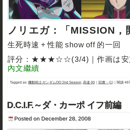
ノリエガ：「MISSION
生死時速 + 性能 show off 的一回
評分：★★★☆☆(3/4)｜作画は
內文繼續
Tagged as:
機動戦士ガンダムOO 2nd Season
,
高達 00
｜
回應：(1)
｜閱讀 497
D.C.I.F.～ダ・カーポ イフ前編
Posted on December 28, 2008