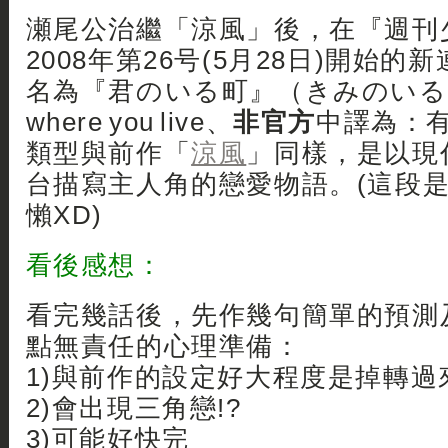
瀬尾公治繼「涼風」後，在『週刊
2008年第26号(5月28日)開始
名為『君のいる町』（きみのいるまち
where you live、
非官方
中譯為：
類型與前作「
涼風
」同樣，是以現
台描寫主人角的戀愛物語。(這段是引
懶XD)
看後感想：
看完幾話後，先作幾句簡單的預測
點無責任的心理準備：
1)與前作的設定好大程度是掉轉過
2)會出現三角戀!?
3)可能好快完