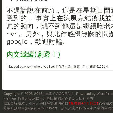
不過話說在前頭，這是在星期日閒
意到的， 事實上在涼風完結後我
尾的動向，想不到他還是繼續吃老
~v~。另外，與此作感想無關的問
google，歡迎討論..
內文繼續(劇透！)
Tagged as:
A town where you live
,
有你的小鎮
｜
回應：(4)
｜閱讀 51121 次
Copyright © 2005-2013
†無盡的ACG日誌†
· Powered by
WordPre
本站內的原圖片及網絡引用等版權歸原作者及出版社所有
歡迎自行連結，
引用／轉貼
時需說明來自
†無盡的ACG日誌†
及有連
嚴禁直接連圖(請放在自己Server)，抄文／改文作為自家文章的自欺行