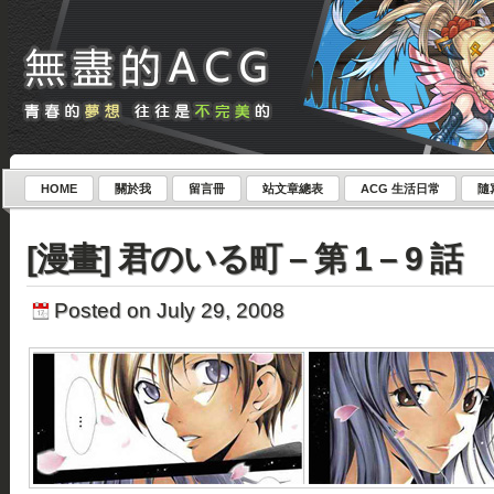
HOME
關於我
留言冊
站文章總表
ACG 生活日常
隨
[漫畫] 君のいる町 – 第 1 – 9 話
Posted on July 29, 2008