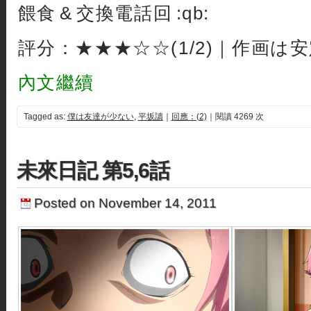
餵食 & 交換電話回 :qb:
評分：★★★☆☆(1/2)｜作画は
內文繼續
Tagged as:
僕は友達が少ない
,
平坂讀
｜
回應：(2)
｜閱讀 4269 次
未來日記 第5,6話
Posted on November 14, 2011