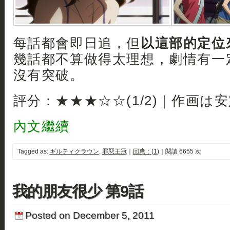
每話都會即日追，但
以這部的定位
幾話都不算做得太理想，劇情有一
沒有突破。
評分：★★★☆☆(1/2)｜作画は
內文繼續
Tagged as:
ギルティクラウン
,
罪惡王冠
｜
回應：(1)
｜閱讀 6655 次
我的朋友很少 第9話
Posted on December 5, 2011