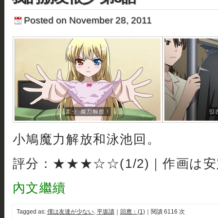
Posted on November 28, 2011
小鳩魔力解放和泳池回。
評分：★★★☆☆(1/2)｜作画は
內文繼續
Tagged as:
僕は友達が少ない
,
平坂讀
｜
回應：(1)
｜閱讀 6116 次