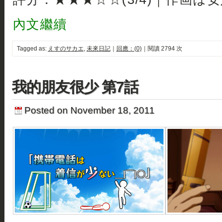
內文繼續
Tagged as:
えすのサカエ
,
未來日記
｜
回應：(0)
｜閱讀 2794 次
我的朋友很少 第7話
Posted on November 18, 2011