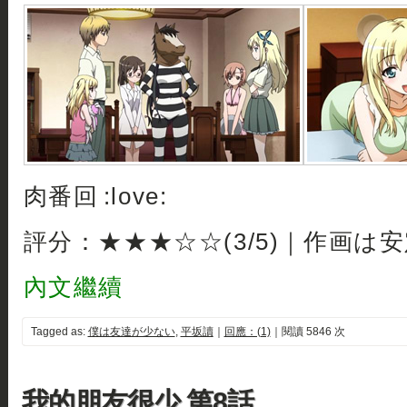
肉番回 :love:
評分：★★★☆☆(3/5)｜作画は
內文繼續
Tagged as:
僕は友達が少ない
,
平坂讀
｜
回應：(1)
｜閱讀 5846 次
我的朋友很少 第8話