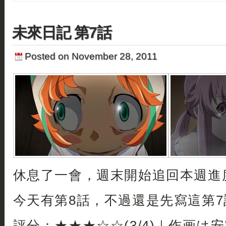
未來日記 第7話
Posted on November 28, 2011
休息了一會，週末開始追回本週進
今天有第8話，不過還是先寫這第7
評分：★★★☆☆(3/4)｜作画は