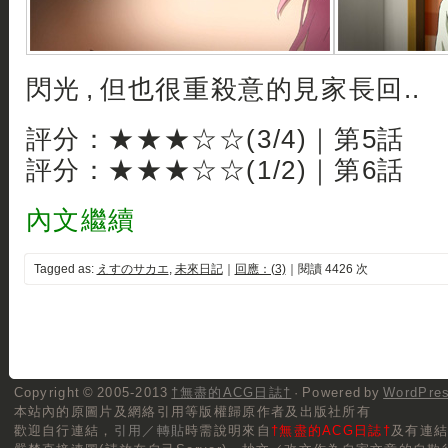
閃光 , 但也很重殺意的見家長回..
評分：★★★☆☆(3/4)｜第5話
評分：★★★☆☆(1/2)｜第6話
內文繼續
Tagged as:
えすのサカエ
,
未來日記
｜
回應：(3)
｜閱讀 4426 次
Copyright © 2005-2013
†無盡的ACG日誌†
· Powered by
WordPre
本站內的原圖片及網絡引用等版權歸原作者及出版社所有
歡迎自行連結，
引用／轉貼
時需說明來自
†無盡的ACG日誌†
及有連