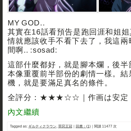
MY GOD..
其實在16話看預告是跑回涯和姐
情就應該收手不看下去了，我這兩
間啊.. :sosad:
這部什麼都好，就是腳本爛，後半
本像重覆前半部份的劇情一樣。結
機，就是要滿足真名的條件。
全評分：★★★☆☆｜作画は安定
內文繼續
Tagged as:
ギルティクラウン
,
罪惡王冠
｜
回應：(1)
｜閱讀 11477 次