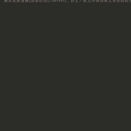
嚴禁直接連圖(請放在自己Server)，抄文／改文作為自家文章的自欺行