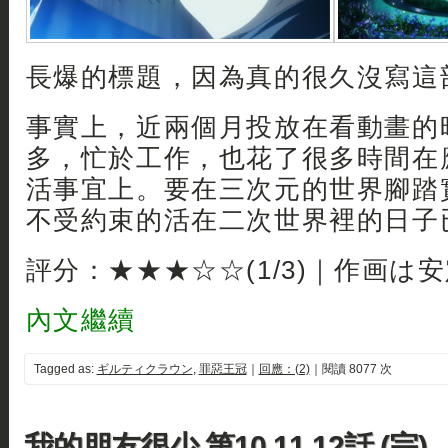
長爆的標題，因為真的很久沒寫這
事實上，近兩個月投放在看動畫的
多，忙於工作，也花了很多時間在
活事宜上。要在三次元的世界腳踏
不受約束的活在二次世界裡的日子已經
評分：★★★☆☆(1/3)｜作画は
內文繼續
Tagged as:
ギルティクラウン
,
罪惡王冠
｜
回應：(2)
｜閱讀 8077 次
我的朋友很少 第10,11,12話 (完)