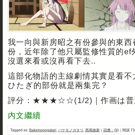
我一向與新房昭之有份參與的東西
份，近年除了他只屬監修性質的ef
沒選來看或沒再看下去..
這部化物語的主線劇情其實是看不
ひたぎ的部份就是兩集完？
評分：★★★☆☆(1/2)｜作画は
內文繼續
Tagged as:
Bakemonogatari
,
バケモノガタリ
,
西尾維新
｜
回應：(9)
｜閱讀 73