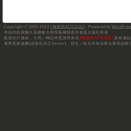
Copyright © 2005-2013
†無盡的ACG日誌†
· Powered by
WordPre
本站內的原圖片及網絡引用等版權歸原作者及出版社所有
歡迎自行連結，
引用／轉貼
時需說明來自
†無盡的ACG日誌†
及有連
嚴禁直接連圖(請放在自己Server)，抄文／改文作為自家文章的自欺行