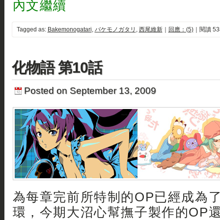
內文繼續
Tagged as:
Bakemonogatari
,
バケモノガタリ
,
西尾維新
｜
回應：(5)
｜閱讀 53
化物語 第10話
Posted on September 13, 2009
為每章完前所特制的OP已經成為
環，今期大沼心幫撫子製作的OP