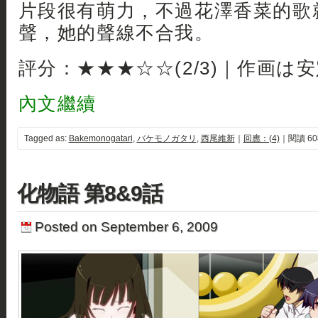
片段很有萌力，不過花澤香菜的歌
聲，她的聲線不合我。
評分：★★★☆☆(2/3)｜作画は
內文繼續
Tagged as:
Bakemonogatari
,
バケモノガタリ
,
西尾維新
｜
回應：(4)
｜閱讀 60
化物語 第8&9話
Posted on September 6, 2009