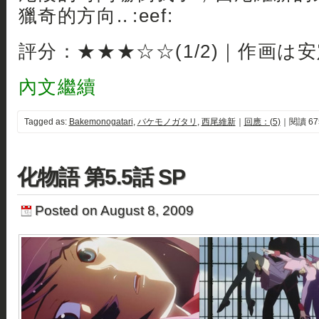
獵奇的方向.. :eef:
評分：★★★☆☆(1/2)｜作画は
內文繼續
Tagged as:
Bakemonogatari
,
バケモノガタリ
,
西尾維新
｜
回應：(5)
｜閱讀 67
化物語 第5.5話 SP
Posted on August 8, 2009