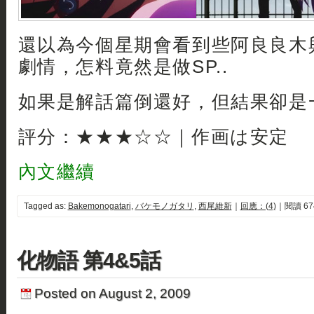
還以為今個星期會看到些阿良良木
劇情，怎料竟然是做SP..
如果是解話篇倒還好，但結果卻是一
評分：★★★☆☆｜作画は安定
內文繼續
Tagged as:
Bakemonogatari
,
バケモノガタリ
,
西尾維新
｜
回應：(4)
｜閱讀 67
化物語 第4&5話
Posted on August 2, 2009