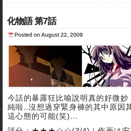
化物語 第7話
Posted on August 22, 2009
今話的暴露狂比喻說明真的好微妙
純啦..沒想過穿緊身褲的其中原因
這心態的可能(笑)...
評分：★★★☆☆(3/4)｜作画は