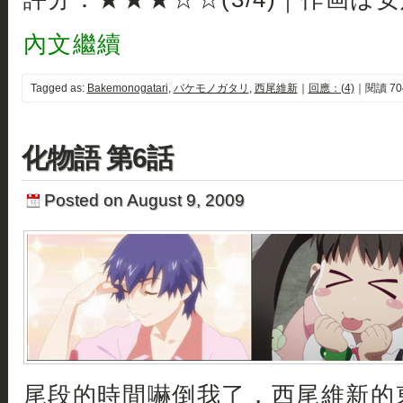
內文繼續
Tagged as:
Bakemonogatari
,
バケモノガタリ
,
西尾維新
｜
回應：(4)
｜閱讀 70
化物語 第6話
Posted on August 9, 2009
尾段的時間嚇倒我了，西尾維新的