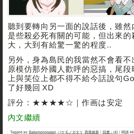
聽到要轉向另一面的說話後，雖然
是些殺必死有關的可能，但出來的
大，大到有給驚一驚的程度..
另外，身為島民的我當然不會看不
原模仿那外國人歡呼的惡搞，尾段
上與笑位上都不得不給今話說句Good 
了好幾回 XD
評分：★★★★☆｜作画は安定
內文繼續
Tagged as:
Bakemonogatari
,
バケモノガタリ
,
西尾維新
｜
回應：(4)
｜閱讀 48