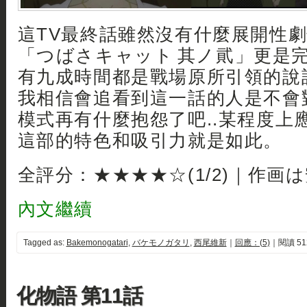
這TV最終話雖然沒有什麼展開性
「つばさキャット 其ノ貮」更是
有九成時間都是戰場原所引領的說
我相信會追看到這一話的人是不會
模式再有什麼抱怨了吧..某程度上
這部的特色和吸引力就是如此。
全評分：★★★★☆(1/2)｜作画
內文繼續
Tagged as:
Bakemonogatari
,
バケモノガタリ
,
西尾維新
｜
回應：(5)
｜閱讀 51
化物語 第11話