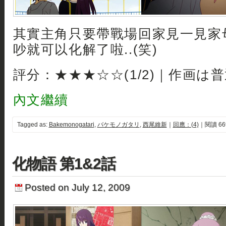
其實主角只要帶戰場回家見一見家
吵就可以化解了啦..(笑)
評分：★★★☆☆(1/2)｜作画は
內文繼續
Tagged as:
Bakemonogatari
,
バケモノガタリ
,
西尾維新
｜
回應：(4)
｜閱讀 66
化物語 第1&2話
Posted on July 12, 2009