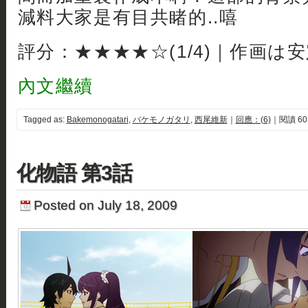
減料大家是有目共睹的..嘻
評分：★★★★☆(1/4)｜作画は
內文繼續
Tagged as:
Bakemonogatari
,
バケモノガタリ
,
西尾維新
｜
回應：(6)
｜閱讀 60
化物語 第3話
Posted on July 18, 2009