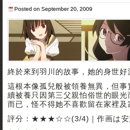
Posted on September 20, 2009
終於來到羽川的故事，她的身世好波
這根本像孤兒般被領養無異，但事
續被養只因第三父親怕俗世的眼光
而已，怪不得她不喜歡留在家裡及
評分：★★★☆☆(3/4)｜作画は