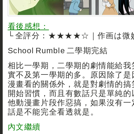
看後感想：
└ 全評分：★★★★☆｜作画は微
School Rumble 二學期完結
相比一學期，二學期的劇情能給我
實不及第一學期的多。原因除了是
漫畫看的關係外，就是對劇情的搞
開始習慣，而且有數話只是單純的以 Cr
他動漫畫片段作惡搞，如果沒有一
話是不能完全看透就是。
內文繼續