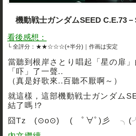
機動戦士ガンダムSEED C.E.73－
看後感想：
└ 全評分：★★☆☆☆(+半分)｜作画は安定
當聽到根岸さとり唱起「星の扉」
「吓」了一聲..
（真是好歌來..百聽不厭啊～）
就這樣，這部機動戦士ガンダムSEED 
結了嗎 !?
囧Tz (⊙o⊙) ( ﾟ∀ﾟ)彡 ╮(╯
內文繼續