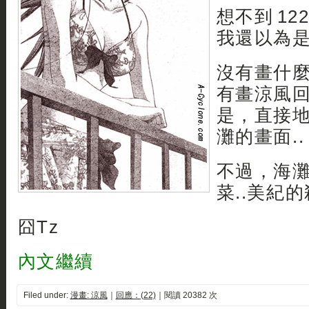
想不到 12
我還以為是
沒有畫什
有畫涼風
是，直接
灘的畫面..
不過，海
菜..美紀的
囧Tz
內文繼續
Filed under:
漫畫: 涼風
｜
回應：(22)
｜閱讀 20382 次