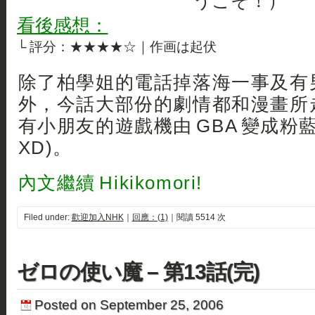
うこそ！）
看後感想：
└ 評分：★★★★☆｜作画は起伏
除了柏學姐的電話掉落海一事及有
外，今話大部份的劇情都和漫畫所走
有小朋友的遊戲機由 GBA 變成粉藍
XD)。
內文繼續 Hikikomori!
Filed under:
歡迎加入NHK
｜
回應：(1)
｜閱讀 5514 次
ゼロの使い魔 – 第13話(完)
Posted on September 25, 2006