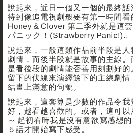
說起來，近日一個又一個的最終話
待到像追電視劇般要有第一時間看
Honey & Clover 第二季外就
パニック！(Strawberry Panic!)..
說起來，一般這類作品前半段是人
劇情，而後半段就是故事的主線。
是看後段的劇情能否善用刻劃好的
留下的伏線來演繹餘下的主線劇情
結畫上滿意的句號。
說起來，這套算是少數的作品令我
好，越看越喜歡的。或者，這可以
～ 起初看時我是沒有意欲寫感想
５話才開始寫下感受。