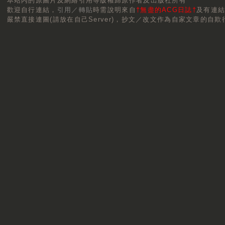
本站內的原圖片及網絡引用等版權歸原作者及出版社所有
歡迎自行連結，
引用／轉貼
時需說明來自
†無盡的ACG日誌†
及有連
嚴禁直接連圖(請放在自己Server)，抄文／改文作為自家文章的自欺行