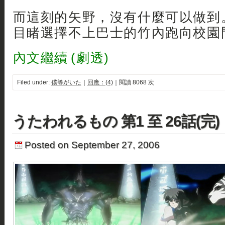
而這刻的矢野，沒有什麼可以做到
目睹選擇不上巴士的竹內跑向校園門
內文繼續 (劇透)
Filed under:
僕等がいた
｜
回應：(4)
｜閱讀 8068 次
うたわれるもの 第1 至 26話(完)
Posted on September 27, 2006