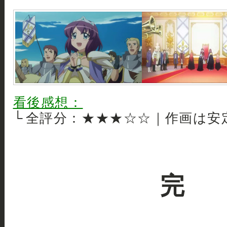
看後感想：
└ 全評分：★★★☆☆｜作画は安
完