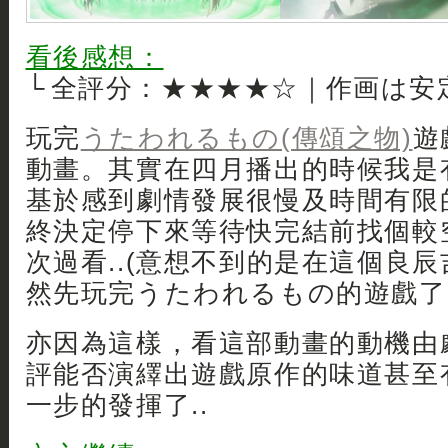
看後感想：
└ 全評分：★★★★☆｜作画は安
玩完
うたわれるもの(傳頌之物)
遊
動畫。其實在四月播出的時候我是
基於感到劇情發展很慢及時間有限
終決定停下來等待快完結前找個較
次過看..(意想不到的是在這個良
然先玩完うたわれるもの的遊戲了 
亦因為這樣，看這部動畫的動機由
評能否演繹出遊戲原作的味道甚至
一步的發揮了..