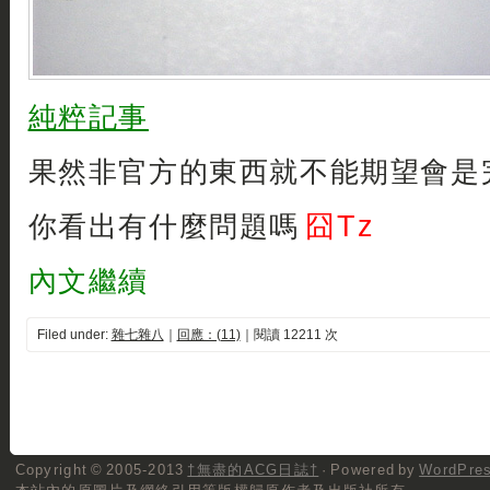
純粹記事
果然非官方的東西就不能期望會是完
囧Tz
你看出有什麼問題嗎
內文繼續
Filed under:
雜七雜八
｜
回應：(11)
｜閱讀 12211 次
Copyright © 2005-2013
†無盡的ACG日誌†
· Powered by
WordPre