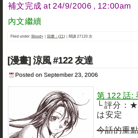
補文完成 at 24/9/2006 , 12:00am
內文繼續
Filed under:
Blood+
｜
回應：(21)
｜閱讀 27120 次
[漫畫] 涼風 #122 友達
Posted on September 23, 2006
第 122 話
└ 評分：
は安定
今話的重