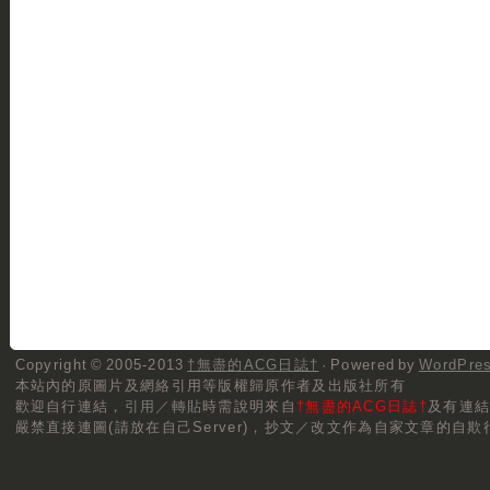
Copyright © 2005-2013
†無盡的ACG日誌†
· Powered by
WordPre
本站內的原圖片及網絡引用等版權歸原作者及出版社所有
歡迎自行連結，
引用／轉貼
時需說明來自
†無盡的ACG日誌†
及有連
嚴禁直接連圖(請放在自己Server)，抄文／改文作為自家文章的自欺行