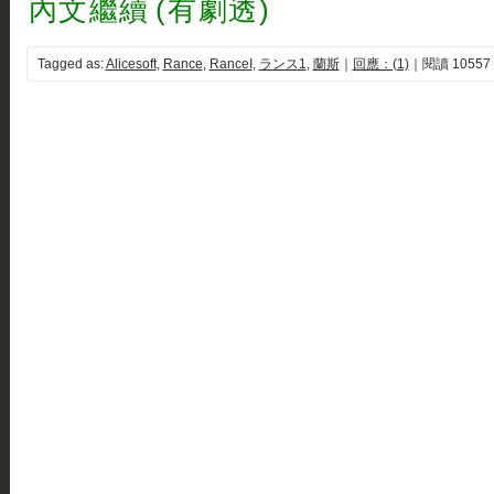
內文繼續 (有劇透)
Tagged as:
Alicesoft
,
Rance
,
RanceI
,
ランス1
,
蘭斯
｜
回應：(1)
｜閱讀 10557