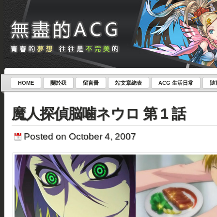
HOME
關於我
留言冊
站文章總表
ACG 生活日常
隨
魔人探偵脳噛ネウロ 第 1 話
Posted on October 4, 2007