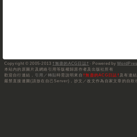
Copyright © 2005-2013
†無盡的ACG日誌†
· Powered by
WordPre
本站內的原圖片及網絡引用等版權歸原作者及出版社所有
歡迎自行連結，
引用／轉貼
時需說明來自
†無盡的ACG日誌†
及有連
嚴禁直接連圖(請放在自己Server)，抄文／改文作為自家文章的自欺行