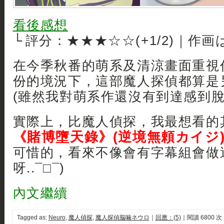
看後感想
└ 評分：★★★☆☆(+1/2)｜作画
在今季秋番的萌系及清涼畫面重視
份的境況下，這部魔人探偵都算是另
(雖然我對萌系作還沒有到達感到
實際上，比魔人偵探，我最想看的
《賭博墮天錄》(逆境無頼カイジ
可惜的，看來不像會有字幕組會做
呀..¯□¯)
內文繼續
Tagged as:
Neuro
,
魔人偵探
,
魔人探偵脳噛ネウロ
｜
回應：(5)
｜閱讀 6800 次