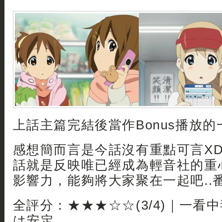
上話主篇完結後當作Bonus播放
感想簡而言是今話沒有重點可言XD
話就是反映唯已經成為輕音社的重
影響力，能夠將大家聚在一起吧..
全評分：★★★☆☆(3/4)｜一看
は安定