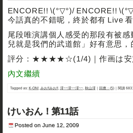
ENCORE!! \(°▽°)/ ENCORE!! \(°▽
今話真的不錯呢，終於都有 Live 看
尾段唯演講個人感受的那段有被感
兒就是我們的武道館」好有意思，
評分：★★★★☆(1/4)｜作画は
內文繼續
Tagged as:
K-ON!
,
みお!!みお!!
,
澪~~澪~~澪~~
,
秋山澪
｜
回應：(5)
｜閱讀 683
けいおん！第11話
Posted on June 12, 2009