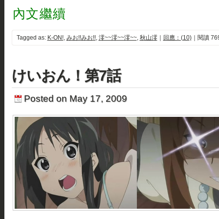
內文繼續
Tagged as:
K-ON!
,
みお!!みお!!
,
澪~~澪~~澪~~
,
秋山澪
｜
回應：(10)
｜閱讀 76
けいおん！第7話
Posted on May 17, 2009