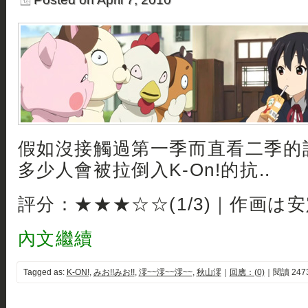
假如沒接觸過第一季而直看二季的
多少人會被拉倒入K-On!的抗..
評分：★★★☆☆(1/3)｜作画は
內文繼續
Tagged as:
K-ON!
,
みお!!みお!!
,
澪~~澪~~澪~~
,
秋山澪
｜
回應：(0)
｜閱讀 247