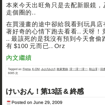
本來今天出旺角只是去配新眼鏡，
走個圈的..
在買漫畫的途中卻給我看到玩具店有
著好奇的心情下跑去看看.. 天呀！竟然
.. 最該死的是我沒有預到今天會
有 $100 元而已.. Orz
內文繼續
Tagged as:
Figma
,
K-ON!
,
みお!!みお!!
,
敗家實錄
,
澪~~澪~~澪~~
,
秋山澪
｜
回應
6085 次
けいおん！第13話 & 終感
Posted on June 29, 2009