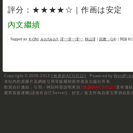
評分：★★★★☆｜作画は安定
內文繼續
Tagged as:
K-ON!
,
みお!!みお!!
,
澪~~澪~~澪~~
,
秋山澪
｜
回應：(14)
｜閱讀 81
Copyright © 2005-2013
†無盡的ACG日誌†
· Powered by
WordPre
本站內的原圖片及網絡引用等版權歸原作者及出版社所有
歡迎自行連結，
引用／轉貼
時需說明來自
†無盡的ACG日誌†
及有連
嚴禁直接連圖(請放在自己Server)，抄文／改文作為自家文章的自欺行