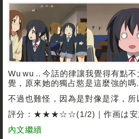
Wu wu .. 今話的律讓我覺得有
覺，原來她的獨占慾是這麼強的嗎..
不過也難怪，因為是對像是澪，所以
評分：★★★☆☆(1/2)｜作画は
內文繼續