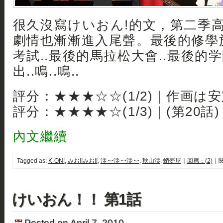
很久沒寫けいおん!的文，第二季
劇情也漸漸進入尾聲。最後的修學旅
考試..最後的馬拉松大會..最後的学
出..鳴..鳴..
評分：★★★☆☆(1/2)｜作画は
評分：★★★★☆(1/3)｜(第20話)
內文繼續
Tagged as:
K-ON!
,
みお!!みお!!
,
澪~~澪~~澪~~
,
秋山澪
,
蛸壺屋
｜
回應：(2)
｜閱
けいおん！！ 第1話
Posted on April 7, 2010