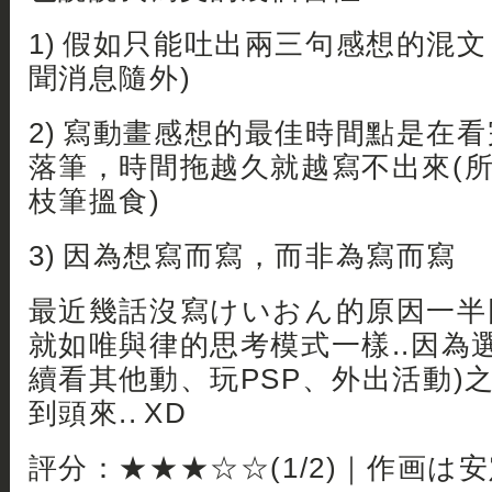
1) 假如只能吐出兩三句感想的混
聞消息隨外)
2) 寫動畫感想的最佳時間點是在
落筆，時間拖越久就越寫不出來(
枝筆搵食)
3) 因為想寫而寫，而非為寫而寫
最近幾話沒寫けいおん的原因一半因
就如唯與律的思考模式一樣..因為
續看其他動、玩PSP、外出活動)之
到頭來.. XD
評分：★★★☆☆(1/2)｜作画は