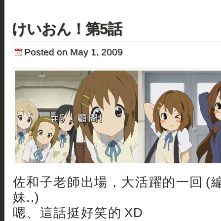
けいおん！第5話
Posted on May 1, 2009
佐和子老師出場，大活躍的一回 (
妹..)
嗯、這話挺好笑的 XD