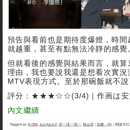
預告與看前也是期待度爆燈，時間
就越重，甚至有點無法冷靜的感覺
但就看後的感覺與結果而言，就算
理由，我也要說我還是想看次實況
MTV表現方式。至於那碗飯就不
評分：★★★☆☆(3/4)｜作画は
內文繼續
Tagged as:
K-ON!
,
みお!!みお!!
,
澪~~澪~~澪~~
,
秋山澪
｜
回應：(6)
｜閱讀 631