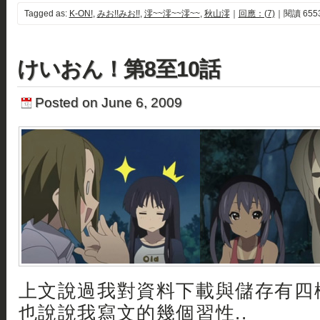
Tagged as:
K-ON!
,
みお!!みお!!
,
澪~~澪~~澪~~
,
秋山澪
｜
回應：(7)
｜閱讀 655
けいおん！第8至10話
Posted on June 6, 2009
上文說過我對資料下載與儲存有四
也說說我寫文的幾個習性..