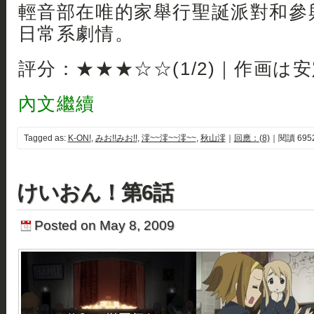
輕音部在唯的家舉行聖誕派對和參
日常系劇情。
評分：★★★☆☆(1/2)｜作画は
內文繼續
Tagged as:
K-ON!
,
みお!!みお!!
,
澪~~澪~~澪~~
,
秋山澪
｜
回應：(8)
｜閱讀 695
けいおん！第6話
Posted on May 8, 2009