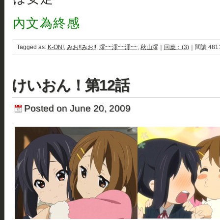
內文為終感
Tagged as:
K-ON!
,
みお!!みお!!
,
澪~~澪~~澪~~
,
秋山澪
｜
回應：(3)
｜閱讀 481
けいおん！第12話
Posted on June 20, 2009