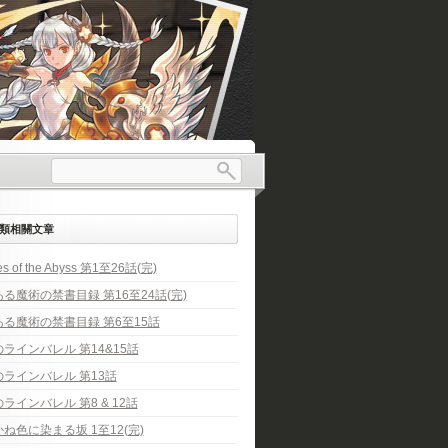
類相關文章
es of the Abyss 第1至26話(完)
る魔術の禁書目録 第16至24話(完)
ある魔術の禁書目録 第6至15話
ラインバレル 第14&15話
のラインバレル 第13話
ラインバレル 第8 & 12話
ね色に染まる坂 1至12(完)