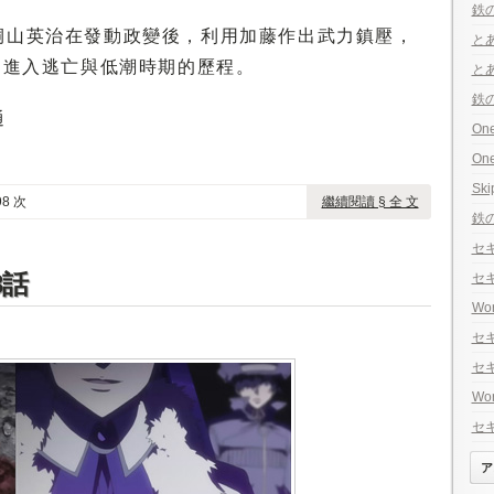
鉄の
桐山英治在發動政變後，利用加藤作出武力鎮壓，
と
角進入逃亡與低潮時期的歷程。
とあ
鉄の
通
On
One
Ski
8 次
繼續閱讀 § 全 文
鉄の
セキ
3話
セキ
Wo
セキ
セキ
Wo
セキ
ア