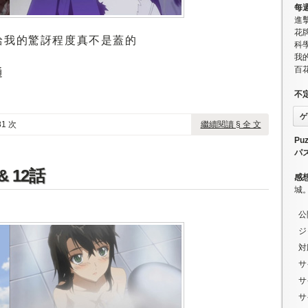
每
進
花牌
給我的驚訝程度真不是蓋的
科學
我
百
通
不
ゲ
1 次
繼續閱讀 § 全 文
Puz
パ
 12話
感
城
公
ジ
対
サ
サ
サ