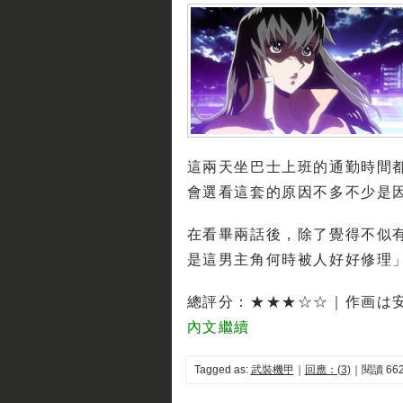
這兩天坐巴士上班的通勤時間
會選看這套的原因不多不少是因
在看畢兩話後，除了覺得不似有
是這男主角何時被人好好修理
總評分：★★★☆☆｜作画は
內文繼續
Tagged as:
武裝機甲
｜
回應：(3)
｜閱讀 662