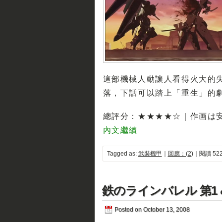
這部機械人動讓人看得火大的
落，下話可以踏上「重生」的
總評分：★★★★☆｜作画は
內文繼續
Tagged as:
武裝機甲
｜
回應：(2)
｜閱讀 522
鉄のラインバレル 第1 &
Posted on October 13, 2008