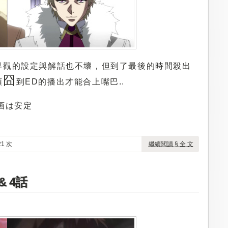
界觀的設定與解話也不壞，但到了最後的時間殺出
囧
頭
到ED的播出才能合上嘴巴..
作画は安定
1 次
繼續閱讀 § 全 文
 4話