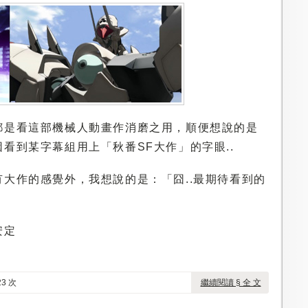
都是看這部機械人動畫作消磨之用，順便想說的是
看到某字幕組用上「秋番SF大作」的字眼..
大作的感覺外，我想說的是：「囧..最期待看到的
」
安定
3 次
繼續閱讀 § 全 文