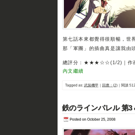
第七話本來都覺得很順暢，世
那「軍團」的插曲真是讓我由
總評分：★★★☆☆(1/2)｜
內文繼續
Tagged as:
武裝機甲
｜
回應：(2)
｜閱讀 512
鉄のラインバレル 第3 &
Posted on October 25, 2008