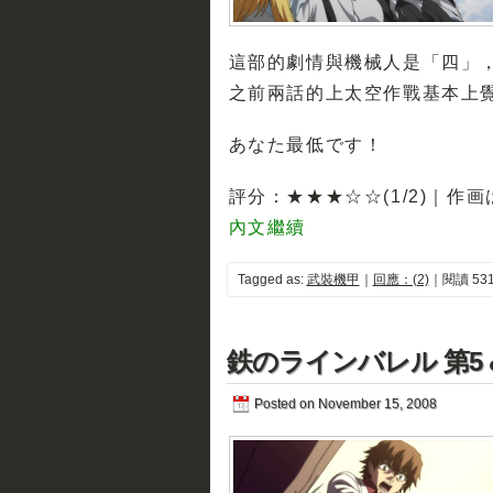
這部的劇情與機械人是「四」，
之前兩話的上太空作戰基本上
あなた最低です！
評分：★★★☆☆(1/2)｜作
內文繼續
Tagged as:
武裝機甲
｜
回應：(2)
｜閱讀 531
鉄のラインバレル 第5 & 
Posted on November 15, 2008