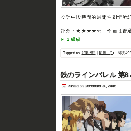
今話中段時間的展開性劇情所
評分：★★★★☆｜作画は普
內文繼續
Tagged as:
武裝機甲
｜
回應：(1)
｜閱讀 498
鉄のラインバレル 第8 &
Posted on December 20, 2008