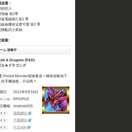
週追看：
擊的巨人
情緣 第2季
超電磁炮S 第2 季
的妹妹哪有這麽可愛 第2 季
花缭亂武士新娘
定期看:
ーム 攻略中
zle & Dragons (P&D)
ズル＆ドラゴンズ
想:
Pocket Monster寵物養成 + 轉珠攻略地下
。好手機遊戲，不玩嗎？
開日:
2012年9月18日
ャンル:
RPG/PUZ
応機種:
Android/iOS
イト:
遊戲網址
イト:
下載網址
イト:
中文wiki