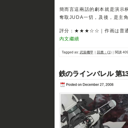
簡而言這兩話的劇本就是演示
奪取JUDA一切，及後，是主
評分：★★★☆☆｜作画は普
內文繼續
Tagged as:
武裝機甲
｜
回應：(1)
｜閱讀 409
鉄のラインバレル 第1
Posted on December 27, 2008