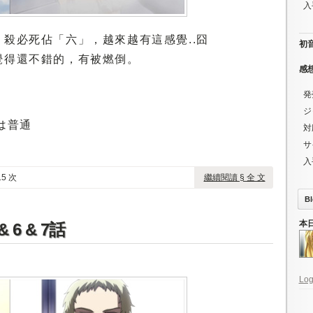
入
殺必死佔「六」，越來越有這感覺..囧
初音ミ
覺得還不錯的，有被燃倒。
感
発
ジ
画は普通
対
サ
入
5 次
繼續閱讀 § 全 文
Bl
本
6 & 7話
Log