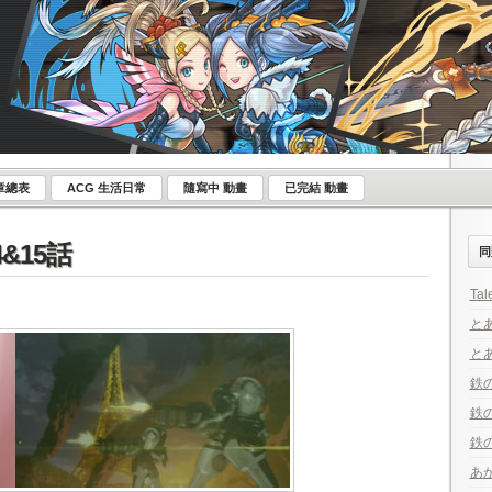
章總表
ACG 生活日常
隨寫中 動畫
已完結 動畫
&15話
同
Tal
とあ
と
鉄の
鉄
鉄の
あか