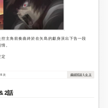
失控主角前奏曲終於在矢島的獻身演出下告一段
劇情。
安定
8 次
繼續閱讀 § 全 文
 2話