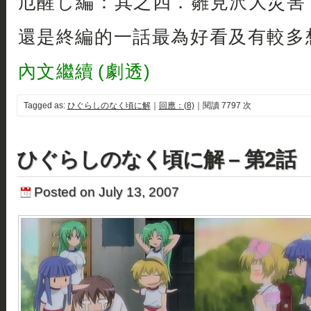
厄醒し編：其之四．雛見沢大災害
還是終編的一話最為好看及有較多
內文繼續 (劇透)
Tagged as:
ひぐらしのなく頃に解
｜
回應：(8)
｜閱讀 7797 次
ひぐらしのなく頃に解 – 第2話
Posted on July 13, 2007