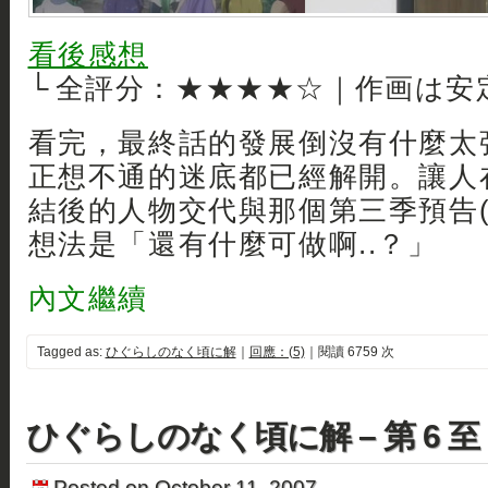
看後感想
└ 全評分：★★★★☆｜作画は安
看完，最終話的發展倒沒有什麼太
正想不通的迷底都已經解開。讓人
結後的人物交代與那個第三季預告(
想法是「還有什麼可做啊..？」
內文繼續
Tagged as:
ひぐらしのなく頃に解
｜
回應：(5)
｜閱讀 6759 次
ひぐらしのなく頃に解 – 第 6 至 
Posted on October 11, 2007