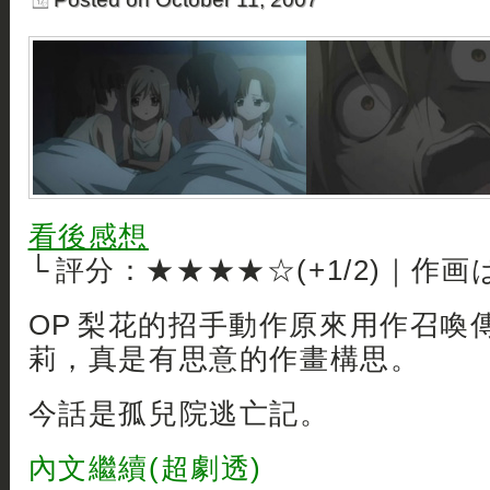
看後感想
└ 評分：★★★★☆(+1/2)｜作画
OP 梨花的招手動作原來用作召喚
莉，真是有思意的作畫構思。
今話是孤兒院逃亡記。
內文繼續(超劇透)