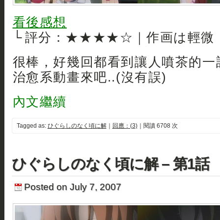
看後感想
└ 評分：★★★★☆｜作画は輕微
很棒，好幾回都看到讓人噴茶的一話
治愈系動畫來吧..(沒有誤)
內文繼續
Tagged as:
ひぐらしのなく頃に解
｜
回應：(3)
｜閱讀 6708 次
ひぐらしのなく頃に解 – 第1話
Posted on July 7, 2007