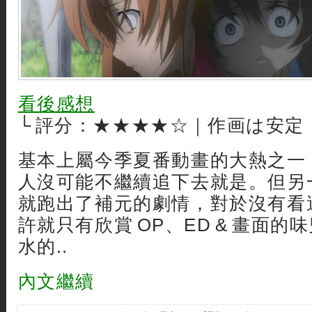
看後感想
└ 評分：★★★★☆｜作画は安定
基本上屬今季夏番動畫的大熱之一
人沒可能不繼續追下去就是。但另
就跑出了補元的劇情，對於沒有看
許就只有欣賞 OP、ED & 畫面
水的..
內文繼續