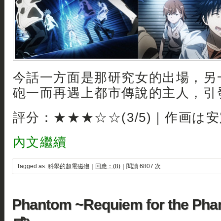
今話一方面是那研究女的出場，另
砲一而再遇上都市傳說的主人，引發
評分：★★★☆☆(3/5)｜作画は
內文繼續
Tagged as:
科學的超電磁砲
｜
回應：(8)
｜閱讀 6807 次
Phantom ~Requiem for the Ph