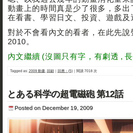
動畫上的時間真是少了很多，多出
在看書、學習日文、投資、遊戲及運
對於不會看內文的看者，在此先說
2010。
內文繼續 (沒圖只有字，有劇透 , 長
Tagged as:
2009 動畫
,
回顧
｜
回應：(5)
｜閱讀 7018 次
とある科学の超電磁砲 第12話
Posted on December 19, 2009