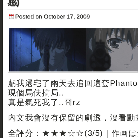
感)
Posted on October 17, 2009
虧我還宅了兩天去追回這套Phant
現個馬伕搞局..
真是氣死我了..囧rz
內文我會沒有保留的劇透，沒看動
全評分：★★★☆☆(3/5)｜作画