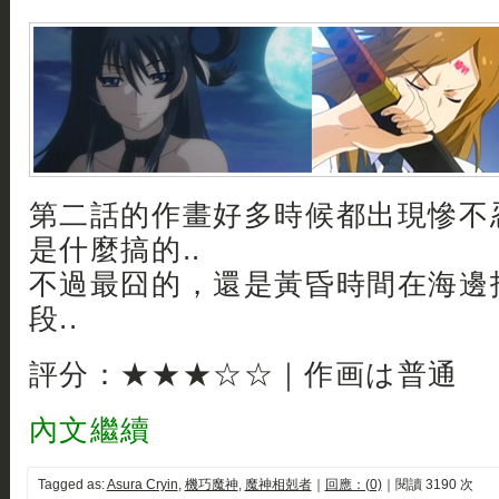
第二話的作畫好多時候都出現慘不忍
是什麼搞的..
不過最囧的，還是黃昏時間在海邊
段..
評分：★★★☆☆｜作画は普通
內文繼續
Tagged as:
Asura Cryin
,
機巧魔神
,
魔神相剋者
｜
回應：(0)
｜閱讀 3190 次