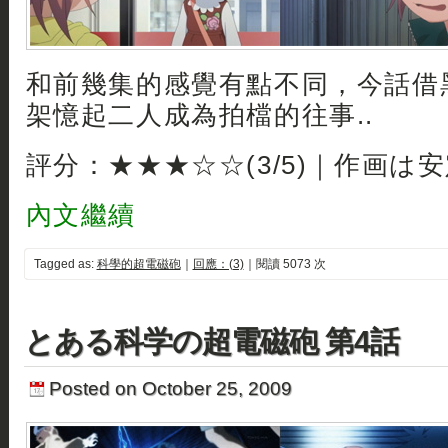
和前幾集的感覺有點不同，今話借
架憶起二人成為拍檔的往事..
評分：★★★☆☆(3/5)｜作画は
內文繼續
Tagged as:
科學的超電磁砲
｜
回應：(3)
｜閱讀 5073 次
とある科学の超電磁砲 第4話
Posted on October 25, 2009