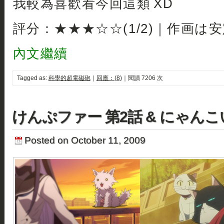
我較為喜歡看今回這類 XD
評分：★★★☆☆(1/2)｜作画は
內文繼續
Tagged as:
科學的超電磁砲
｜
回應：(8)
｜閱讀 7206 次
けんぷファー 第2話 & にゃんこ
Posted on October 11, 2009