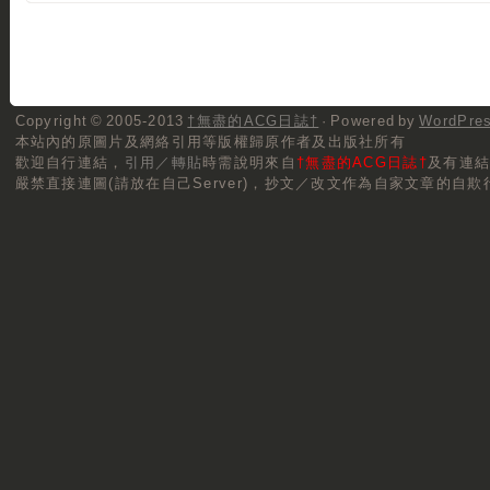
Copyright © 2005-2013
†無盡的ACG日誌†
· Powered by
WordPre
本站內的原圖片及網絡引用等版權歸原作者及出版社所有
歡迎自行連結，
引用／轉貼
時需說明來自
†無盡的ACG日誌†
及有連
嚴禁直接連圖(請放在自己Server)，抄文／改文作為自家文章的自欺行