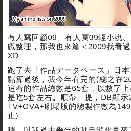
有人寫回顧09、有人寫09輕小說、
戲整理，那我也來篇＜2009我看
XD
跑了去「作品データベース」日本
點算過後，我今年看完的(總之在20
追看的作品總數是65套，以數字
是吃5套左右。順帶一提，DB顯示2
TV+OVA+劇場版的總製作數為14
止)
嗯、以我過去幾年的動畫消化量來