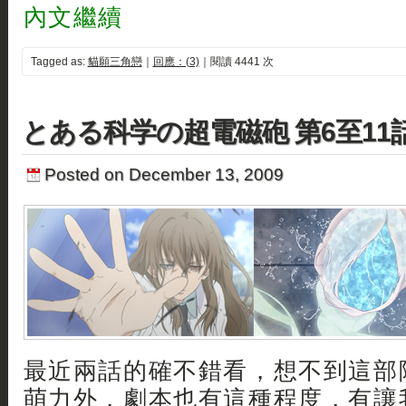
內文繼續
Tagged as:
貓願三角戀
｜
回應：(3)
｜閱讀 4441 次
とある科学の超電磁砲 第6至11
Posted on December 13, 2009
最近兩話的確不錯看，想不到這部
萌力外，劇本也有這種程度，有讓