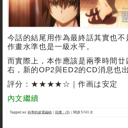
今話的結尾用作為最終話其實也不
作畫水準也是一級水平。
而實際上，本作應該是兩季時間廿
右，新的OP2與ED2的CD消息也
評分：★★★★☆｜作画は安定
內文繼續
Tagged as:
科學的超電磁砲
｜
回應：(3)
｜閱讀 5743 次