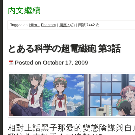
內文繼續
Tagged as:
Nitro+
,
Phantom
｜
回應：(8)
｜閱讀 7442 次
とある科学の超電磁砲 第3話
Posted on October 17, 2009
相對上話黑子那愛的變態陰謀與自虐