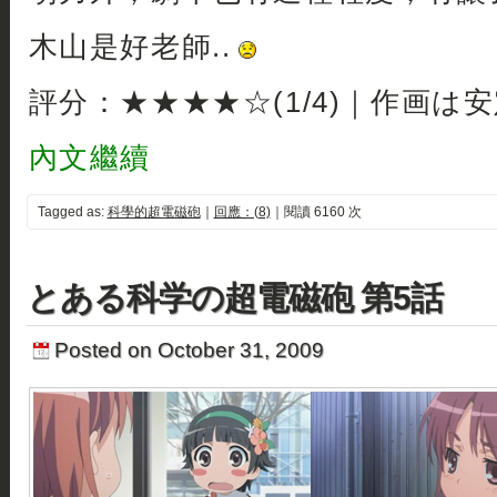
木山是好老師..
評分：★★★★☆(1/4)｜作画は
內文繼續
Tagged as:
科學的超電磁砲
｜
回應：(8)
｜閱讀 6160 次
とある科学の超電磁砲 第5話
Posted on October 31, 2009