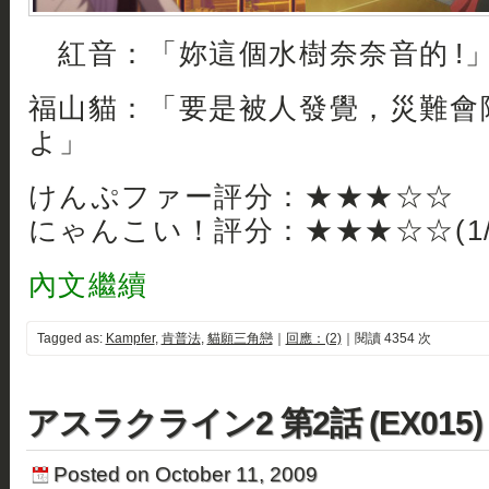
紅音：「妳這個水樹奈奈音的 !
福山貓：「要是被人發覺，災難會
よ」
けんぷファー評分：★★★☆☆
(0
にゃんこい！評分：★★★☆☆(1/
內文繼續
Tagged as:
Kampfer
,
肯普法
,
貓願三角戀
｜
回應：(2)
｜閱讀 4354 次
アスラクライン2 第2話 (EX015)
Posted on October 11, 2009